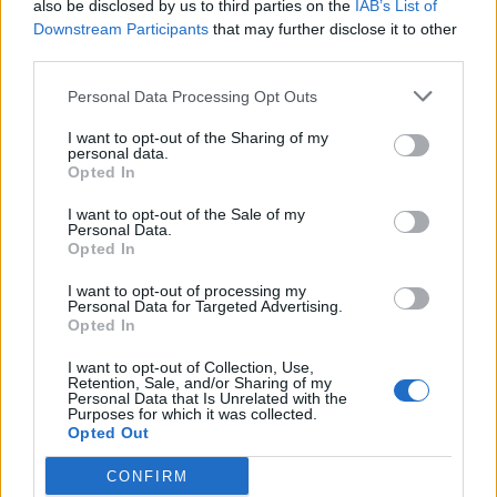
also be disclosed by us to third parties on the
IAB’s List of
Downstream Participants
that may further disclose it to other
third parties.
Warum sea chefs?
Personal Data Processing Opt Outs
Das bieten wir dir:
I want to opt-out of the Sharing of my
personal data.
Die schönsten Ziele der Erde
Opted In
Bezahlte An- & Abreise
I want to opt-out of the Sale of my
Internationales Arbeitsumfeld
Personal Data.
Opted In
Kostenlose Unterkunft und Verpflegung
Exklusive Crew-Bereiche
I want to opt-out of processing my
Personal Data for Targeted Advertising.
Gute Aufstiegschancen
Opted In
Weiterbildungen & Trainings
I want to opt-out of Collection, Use,
Retention, Sale, and/or Sharing of my
Kranken- und Unfallversicherung
Personal Data that Is Unrelated with the
Purposes for which it was collected.
Kostenfreie Reinigung der Uniform
Opted Out
HIDDEN LINK - PLEASE LOGIN
CONFIRM