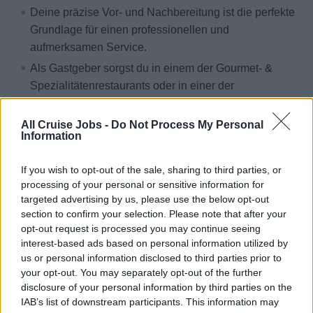
Deine präzise Vor- und Nachbereitung ist die perfekte
Grundlage für einen professionellen und
aufmerksamen Service.
Als Gastgeber sorgst du in einem der Gourmet- &
Spezialitätenrestaurants oder in einer der
erstklassigen Bars für einen reibungslosen
Serviceablauf und eine herzliche Gästebetreuung.
All Cruise Jobs -
Do Not Process My Personal
Information
Du begleitest die Gäste bei ihrer kulinarischen Reise,
servierst exklusive Geschmackserlebnisse oder
If you wish to opt-out of the sale, sharing to third parties, or
sprichst Wein- bzw. Getränkeempfehlungen aus.
processing of your personal or sensitive information for
Vertragsdauer deines 1. Vertrages: 5 - 6 Monate (nach
targeted advertising by us, please use the below opt-out
section to confirm your selection. Please note that after your
individueller Absprache)
opt-out request is processed you may continue seeing
Dein Einstieg erfolgt nach individueller Absprache auf
interest-based ads based on personal information utilized by
Basis deiner Verfügbarkeit in Zusammenhang mit der
us or personal information disclosed to third parties prior to
Einsatzplanung an Bord und ist generell ganzjährig
your opt-out. You may separately opt-out of the further
disclosure of your personal information by third parties on the
möglich.
IAB’s list of downstream participants. This information may