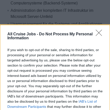
Computersysteme (Backend-Systeme)
Administration der kompletten IT Infrastruktur im
Microsoft Server-Umfeld
Usermanagement für die Systeme und Applikationen
Auf- und Abbau sowie Betrieb der Check-In Stationen
All Cruise Jobs -
Do Not Process My Personal
bei Passagierwechsel
Information
Durchführen von täglichen Systemchecks
If you wish to opt-out of the sale, sharing to third parties, or
Vertragsdauer deines ersten Einsatzes: 4 Monate,
processing of your personal or sensitive information for
anschließende Folgeverträge möglich
targeted advertising by us, please use the below opt-out
section to confirm your selection. Please note that after your
Dein Aufstieg erfolgt auf Basis deiner Verfügbarkeit in
opt-out request is processed you may continue seeing
Zusammenhang mit der Einsatzplanung an Bord und
interest-based ads based on personal information utilized by
ist generell ganzjährig an jedem Tag des Monats
us or personal information disclosed to third parties prior to
möglich.
your opt-out. You may separately opt-out of the further
disclosure of your personal information by third parties on the
Warum sea chefs?
IAB’s list of downstream participants. This information may
also be disclosed by us to third parties on the
IAB’s List of
Das bieten wir dir:
Downstream Participants
that may further disclose it to other