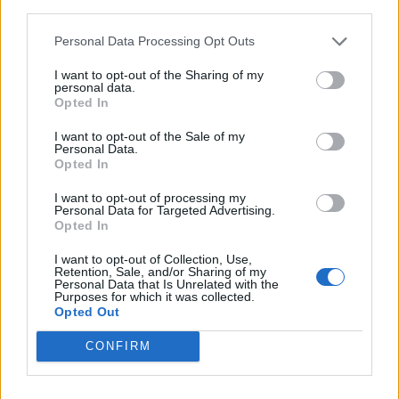
third parties.
Die schönsten Ziele der Erde
Personal Data Processing Opt Outs
Bezahlte An- & Abreise
I want to opt-out of the Sharing of my
Internationales Arbeitsumfeld
personal data.
Kostenlose Unterkunft und Verpflegung
Opted In
Exklusive Crew-Bereiche
I want to opt-out of the Sale of my
Personal Data.
Gute Aufstiegschancen
Opted In
Weiterbildungen & Trainings
I want to opt-out of processing my
Kranken- und Unfallversicherung
Personal Data for Targeted Advertising.
Opted In
Kostenfreie Reinigung der Uniform
I want to opt-out of Collection, Use,
HIDDEN LINK - PLEASE LOGIN
Retention, Sale, and/or Sharing of my
Personal Data that Is Unrelated with the
Purposes for which it was collected.
Dein Kurs & deine Talente
Opted Out
Das bringst du mit an Bord:
CONFIRM
Qualifizierte Ausbildung im IT-Bereich