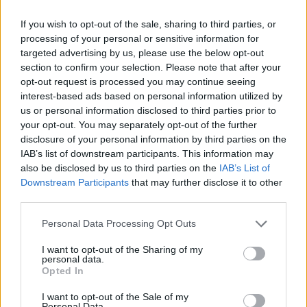
Die Vertragslaufzeit beträgt 4-6 Monate, mit der
If you wish to opt-out of the sale, sharing to third parties, or
Möglichkeit auf Folgeverträge.
processing of your personal or sensitive information for
targeted advertising by us, please use the below opt-out
section to confirm your selection. Please note that after your
Warum sea chefs?
opt-out request is processed you may continue seeing
interest-based ads based on personal information utilized by
us or personal information disclosed to third parties prior to
Das bieten wir dir:
your opt-out. You may separately opt-out of the further
disclosure of your personal information by third parties on the
Erlebe
eine vielseitige Position im Shop, die nie
IAB’s list of downstream participants. This information may
langweilig wird.
also be disclosed by us to third parties on the
IAB’s List of
Entdecke
Entwicklungschancen in diversen
Downstream Participants
that may further disclose it to other
third parties.
Bereichen.
Genieße
ein attraktives Gehalt.
Personal Data Processing Opt Outs
Profitiere
von einem Mitarbeiterrabatt auf zahlreiche
I want to opt-out of the Sharing of my
Artikel aus dem Starboard Sortiment.
personal data.
Opted In
Erlebe
Komfort in einer Single-Share Kabine, die
deine persönlichen Bedürfnisse berücksichtigt.
I want to opt-out of the Sale of my
Personal Data.