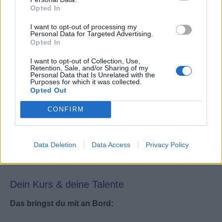
Opted In
I want to opt-out of processing my
Personal Data for Targeted Advertising.
Opted In
Die schönsten Ziele der Erde
Bezahlte An- & Abreise
I want to opt-out of Collection, Use,
Retention, Sale, and/or Sharing of my
Internationales Arbeitsumfeld
Personal Data that Is Unrelated with the
Purposes for which it was collected.
Kostenlose Unterkunft und Verpflegung
Opted Out
Exklusive Crew-Bereiche
CONFIRM
Gute Aufstiegschancen
Weiterbildungen & Trainings
Data Deletion
Data Access
Privacy Policy
Kranken- und Unfallversicherung
HIDDEN LINK - PLEASE LOGIN
Dein Kurs & deine Talente
Das bringst du mit an Bord: