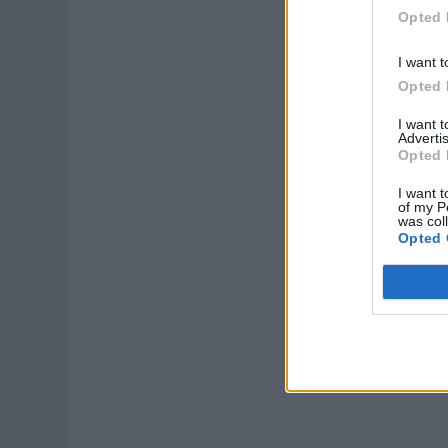
Opted 
I want t
Opted 
I want 
Advertis
Opted 
I want t
of my P
was col
Opted 