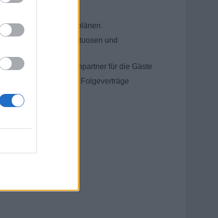
 gesamten Bar Teams
d Erstellung von Dienstplänen
und Inventur aller Spirituosen und
en und erster Ansprechpartner für die Gäste
6 Monate, anschließende Folgeverträge