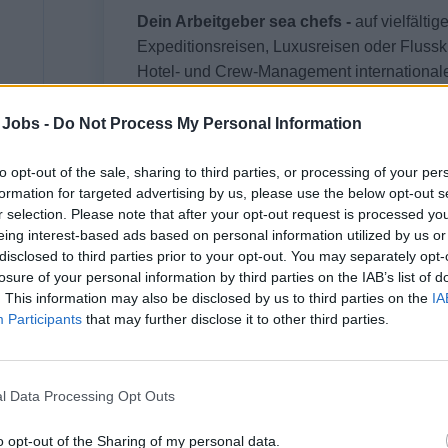
Dein Arbeitgeber sea chefs -
auf vielfälti
Expeditionsreisen, Luxusreisen oder Flusskr
Hotel- und Crew-Management internationale
einzigartige Karrieremöglichkeiten an Bord 
hin zum Luxussegment.
 Jobs -
Do Not Process My Personal Information
Entdecke mit uns die Welt und erlebe dein
to opt-out of the sale, sharing to third parties, or processing of your per
formation for targeted advertising by us, please use the below opt-out s
r selection. Please note that after your opt-out request is processed y
eing interest-based ads based on personal information utilized by us or
disclosed to third parties prior to your opt-out. You may separately opt-
Dein Job
losure of your personal information by third parties on the IAB’s list of
. This information may also be disclosed by us to third parties on the
IA
Das erwartet dich auf deiner Reise mit uns:
Participants
that may further disclose it to other third parties.
Operative Leitung mehrerer Bars an Bord in
Team
l Data Processing Opt Outs
Gesamtverantwortung für den reibunglosen A
damit verbundenen administrativen Aufgaben
o opt-out of the Sharing of my personal data.