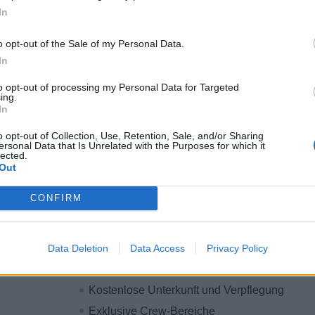
In
Fachliche und disziplinarische Führung des
Erster Ansprechpartner für dein Bar-Team un
o opt-out of the Sale of my Personal Data.
Verantwortung für Kontrolle, Warenbestellung 
In
Genussmittel
to opt-out of processing my Personal Data for Targeted
Präsenz in den Bars während der Service-Zeit
ing.
In
Vertragsdauer deines ersten Einsatzes: 5 - 
möglich
o opt-out of Collection, Use, Retention, Sale, and/or Sharing
ersonal Data that Is Unrelated with the Purposes for which it
lected.
Warum sea chefs?
Out
Das bieten wir dir:
CONFIRM
Die schönsten Ziele der Erde
Bezahlte An- & Abreise
Data Deletion
Data Access
Privacy Policy
Internationales Arbeitsumfeld
Kostenlose Unterkunft und Verpflegung
Exklusive Crew-Bereiche