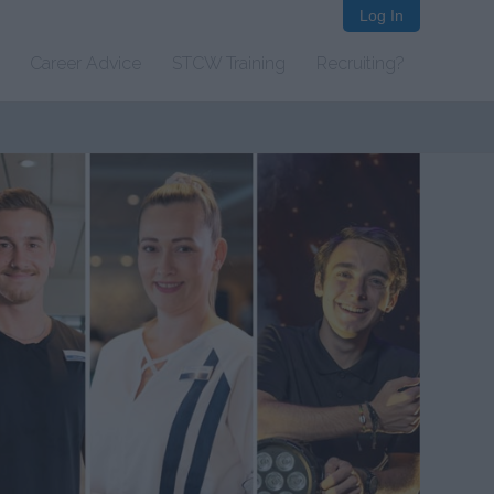
Log In
Career Advice
STCW Training
Recruiting?