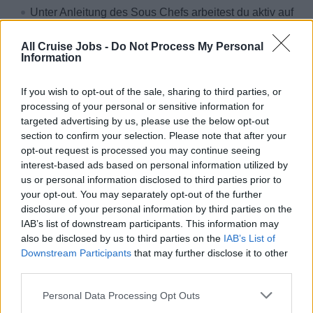
Unter Anleitung des Sous Chefs arbeitest du aktiv auf
dem dir zugewiesenen Posten mit.
All Cruise Jobs -
Do Not Process My Personal
Aus hochwertigen und exklusiven Zutaten kreierst du
Information
kulinarische Speisen und Menüs.
Vertragsdauer deines 1. Vertrages: 4 - 6 Monate (nach
If you wish to opt-out of the sale, sharing to third parties, or
individueller Absprache)
processing of your personal or sensitive information for
targeted advertising by us, please use the below opt-out
Dein Einstieg erfolgt nach individueller Absprache auf
section to confirm your selection. Please note that after your
Basis deiner Verfügbarkeit in Zusammenhang mit der
opt-out request is processed you may continue seeing
Einsatzplanung an Bord und ist generell ganzjährig
interest-based ads based on personal information utilized by
möglich.
us or personal information disclosed to third parties prior to
your opt-out. You may separately opt-out of the further
disclosure of your personal information by third parties on the
Warum sea chefs?
IAB’s list of downstream participants. This information may
also be disclosed by us to third parties on the
IAB’s List of
Das bieten wir dir:
Downstream Participants
that may further disclose it to other
third parties.
Die schönsten Ziele der Erde
Bezahlte An- & Abreise
Personal Data Processing Opt Outs
Internationales Arbeitsumfeld