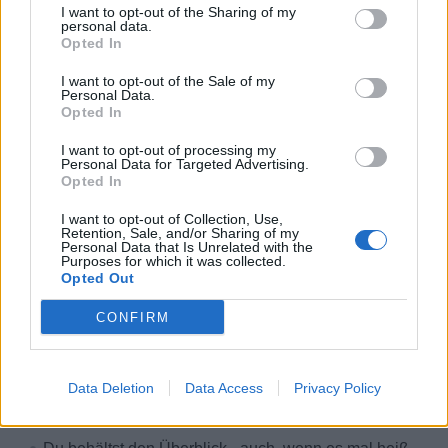
I want to opt-out of the Sharing of my
personal data.
Kostenlose Unterkunft und Verpflegung
Opted In
Exklusive Crew-Bereiche
I want to opt-out of the Sale of my
Gute Aufstiegschancen
Personal Data.
Opted In
Weiterbildungen & Trainings
Kranken- und Unfallversicherung
I want to opt-out of processing my
Personal Data for Targeted Advertising.
Kostenfreie Reinigung der Uniform
Opted In
HIDDEN LINK - PLEASE LOGIN
I want to opt-out of Collection, Use,
Retention, Sale, and/or Sharing of my
Personal Data that Is Unrelated with the
Dein Kurs & deine Talente
Purposes for which it was collected.
Opted Out
Das bringst du mit an Bord:
CONFIRM
Abgeschlossene Ausbildung zum Koch (w/m/d) in der
gehobenen Gastronomie
Data Deletion
Data Access
Privacy Policy
Idealerweise erste Berufserfahrung im
Gastronomiebereich