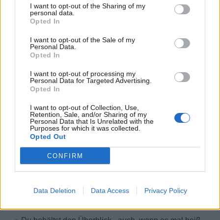
I want to opt-out of the Sharing of my
personal data.
Kostenlose Unterkunft und Verpflegung
Opted In
Exklusive Crew-Bereiche
I want to opt-out of the Sale of my
Gute Aufstiegschancen
Personal Data.
Opted In
Weiterbildungen & Trainings
Kranken- und Unfallversicherung
I want to opt-out of processing my
Personal Data for Targeted Advertising.
Kostenfreie Reinigung der Uniform
Opted In
HIDDEN LINK - PLEASE LOGIN
I want to opt-out of Collection, Use,
Retention, Sale, and/or Sharing of my
Personal Data that Is Unrelated with the
Dein Kurs & deine Talente
Purposes for which it was collected.
Opted Out
Das bringst du mit an Bord:
CONFIRM
Abgeschlossene Ausbildung zum Koch (w/m/d) in der
gehobenen Gastronomie
Data Deletion
Data Access
Privacy Policy
Idealerweise erste Berufserfahrung im
Gastronomiebereich