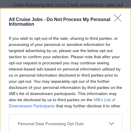
Unter Anleitung des Sous Chefs arbeitest du aktiv auf
dem dir zugewiesenen Posten mit.
All Cruise Jobs -
Do Not Process My Personal
Aus hochwertigen und exklusiven Zutaten kreierst du
Information
kulinarische Speisen und Menüs.
Vertragsdauer deines 1. Vertrages: 4 - 6 Monate (nach
If you wish to opt-out of the sale, sharing to third parties, or
individueller Absprache)
processing of your personal or sensitive information for
targeted advertising by us, please use the below opt-out
Dein Einstieg erfolgt nach individueller Absprache auf
section to confirm your selection. Please note that after your
Basis deiner Verfügbarkeit in Zusammenhang mit der
opt-out request is processed you may continue seeing
Einsatzplanung an Bord und ist generell ganzjährig
interest-based ads based on personal information utilized by
möglich.
us or personal information disclosed to third parties prior to
your opt-out. You may separately opt-out of the further
disclosure of your personal information by third parties on the
Warum sea chefs?
IAB’s list of downstream participants. This information may
also be disclosed by us to third parties on the
IAB’s List of
Das bieten wir dir:
Downstream Participants
that may further disclose it to other
third parties.
Die schönsten Ziele der Erde
Bezahlte An- & Abreise
Personal Data Processing Opt Outs
Internationales Arbeitsumfeld