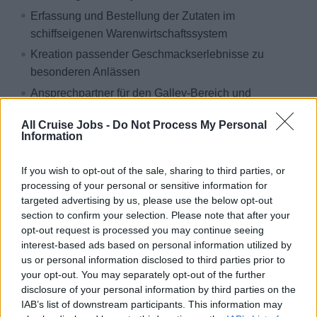
Erfassung und Bestellung der Zutaten im
schiffseigenen Warenwirtschaftssystem
Kreation passender Geschmackserlebnisse zu
besonderen Anlässen
Ansprechpartner für den Galley-Bereich und
regelmäßige Präsenz für Crew und Gäste
All Cruise Jobs -
Do Not Process My Personal
Fachliche und disziplinarische Führung der Sous
Information
Chefs
If you wish to opt-out of the sale, sharing to third parties, or
Vertragsdauer deines ersten Einsatzes: 4 Monate,
processing of your personal or sensitive information for
anschließende Folgeverträge möglich
targeted advertising by us, please use the below opt-out
section to confirm your selection. Please note that after your
Warum sea chefs?
opt-out request is processed you may continue seeing
interest-based ads based on personal information utilized by
Das bieten wir dir:
us or personal information disclosed to third parties prior to
your opt-out. You may separately opt-out of the further
Die schönsten Ziele der Erde
disclosure of your personal information by third parties on the
Bezahlte An- & Abreise
IAB’s list of downstream participants. This information may