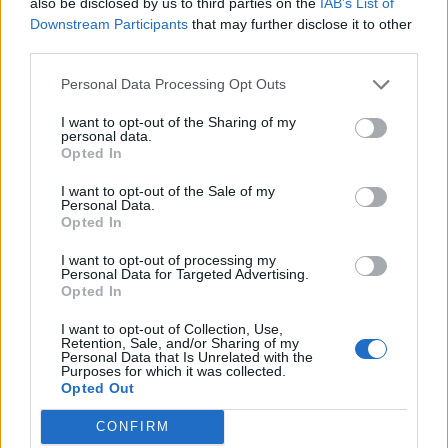
also be disclosed by us to third parties on the
IAB’s List of
Internationales Arbeitsumfeld
Downstream Participants
that may further disclose it to other
Kostenlose Unterkunft und Verpflegung
third parties.
Exklusive Crew-Bereiche
Personal Data Processing Opt Outs
Gute Aufstiegschancen
I want to opt-out of the Sharing of my
Weiterbildungen & Trainings
personal data.
Opted In
Kranken- und Unfallversicherung
Kostenfreie Reinigung der Uniform
I want to opt-out of the Sale of my
Personal Data.
HIDDEN LINK - PLEASE LOGIN
Opted In
I want to opt-out of processing my
Dein Kurs & deine Talente
Personal Data for Targeted Advertising.
Opted In
Das bringst du mit an Bord:
I want to opt-out of Collection, Use,
Retention, Sale, and/or Sharing of my
Abgeschlossene Ausbildung zum Koch (w/m/d) sowie
Personal Data that Is Unrelated with the
Purposes for which it was collected.
Berufserfahrung in einer Führungsposition in der
Opted Out
gehobenen Gastronomie und/oder auf einem
Kreuzfahrtschiff wünschenswert
CONFIRM